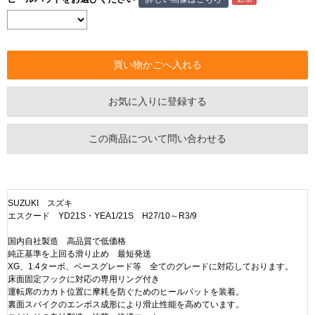
お気に入りに登録する
この商品について問い合わせる
SUZUKI スズキ
エスクード YD21S・YEA1/21S H27/10～R3/9
国内自社製造 高品質で低価格
純正基準を上回る滑り止め 最短発送
XG、1.4ターボ、ベースグレード等 全てのグレードに対応しております。
床面固定フックに対応の専用リング付き
運転席のカカト位置に摩耗を防ぐためのヒールパットを装着。
裏面スパイクのエンボス成形により滑止性能を高めています。