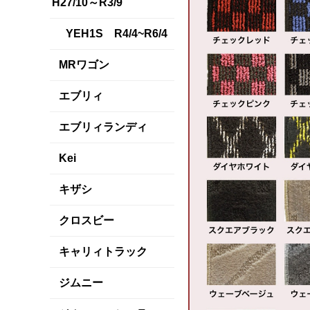
H27/10～R3/9
YEH1S R4/4~R6/4
MRワゴン
エブリィ
エブリィランディ
Kei
キザシ
クロスビー
キャリィトラック
ジムニー