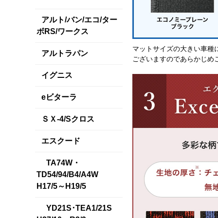
アルト/バン/エコ/ター
ボRS/ワークス
マットサイズの大きい車種
アルトラパン
ございますのであらかじめ
イグニス
eビターラ
ＳＸ-4/Sクロス
エスクード
TA74W・
TD54/94/B4/A4W
H17/5～H19/5
YD21S･TEA1/21S