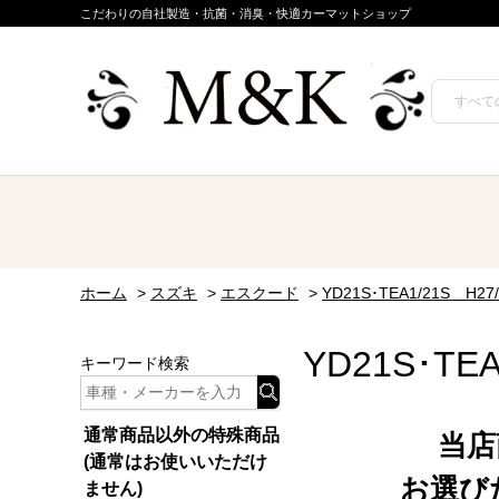
こだわりの自社製造・抗菌・消臭・快適カーマットショップ
ホーム
>
スズキ
>
エスクード
>
YD21S･TEA1/21S H27
YD21S･TEA
キーワード検索
通常商品以外の特殊商品
当店
(通常はお使いいただけ
お選び
ません)