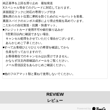
純正基準を上回る滑り止め 最短発送
Xスペシャル等全てのグレードに対応しております。
床面固定フックに対応の専用リング付き
運転席のカカト位置に摩耗を防ぐためのヒールパットを装着。
裏面スパイクのエンボス成形により滑止性能を高めています。
こだわりの自社製造・抗菌・快適マット。
■クレジットカード使用不可や銀行振り込みが
5営業日以内に確認できない場合、
キャンセル処理をさせていただく場合がございます。
あらかじめご了承ください。
■すべてお客様ひとりひとりの希望を確認してから
生産を行っておりますので、
お客様都合でのキャンセルはお受けできません。
かならず注文内容確認のメールをご覧ください。
メール受信設定をあらかじめご確認ください。
■他のフロアマット類と重ねて使用しないでください。
REVIEW
レビュー