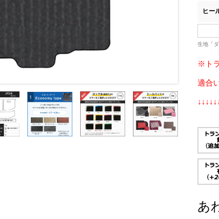
ヒー
生地「ダ
※トラ
適合
↓↓↓↓↓
あ