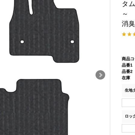
タム
～
消
商品コ
品番1
品番2
在庫
生地
ロッ