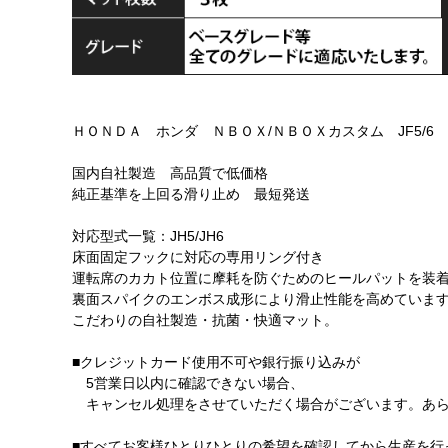
ＨＯＮＤＡ ホンダ ＮＢＯＸ/ＮＢＯＸカスタム JF5/6
国内自社製造 高品質で低価格
純正基準を上回る滑り止め 最短発送
対応型式一覧：JH5/JH6
床面固定フックに対応の専用リング付き
運転席のカカト位置に摩耗を防ぐためのヒールパットを装
裏面スパイクのエンボス成形により滑止性能を高めていま
こだわりの自社製造・抗菌・快適マット。
■クレジットカード使用不可や銀行振り込みが
5営業日以内に確認できない場合、
キャンセル処理をさせていただく場合がございます。あら
■すべてお客様ひとりひとりの希望を確認してから生産を行