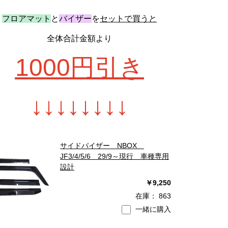
フロアマット
と
バイザー
を
セットで買うと
全体合計金額より
1000円
引き
↓
↓
↓
↓
↓
↓
↓
↓
サイドバイザー NBOX
JF3/4/5/6 29/9～現行 車種専用
設計
￥9,250
在庫：
863
一緒に購入