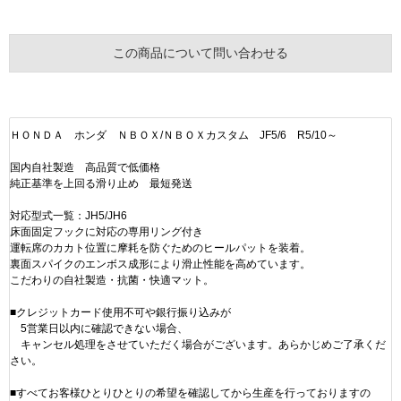
この商品について問い合わせる
ＨＯＮＤＡ ホンダ ＮＢＯＸ/ＮＢＯＸカスタム JF5/6 R5/10～
国内自社製造 高品質で低価格
純正基準を上回る滑り止め 最短発送
対応型式一覧：JH5/JH6
床面固定フックに対応の専用リング付き
運転席のカカト位置に摩耗を防ぐためのヒールパットを装着。
裏面スパイクのエンボス成形により滑止性能を高めています。
こだわりの自社製造・抗菌・快適マット。
■クレジットカード使用不可や銀行振り込みが
5営業日以内に確認できない場合、
キャンセル処理をさせていただく場合がございます。あらかじめご了承くだ
さい。
■すべてお客様ひとりひとりの希望を確認してから生産を行っておりますの