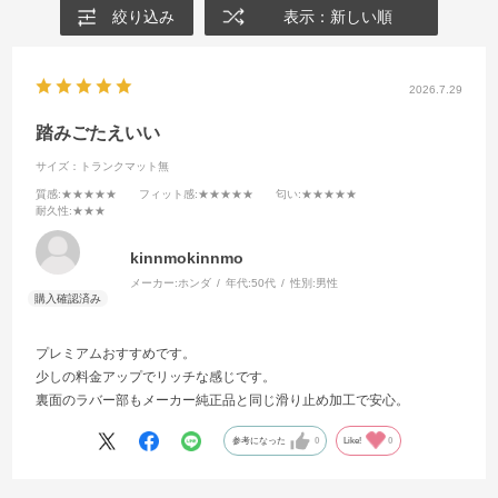
絞り込み
表示：新しい順
2026.7.29
踏みごたえいい
サイズ：トランクマット無
質感
:★★★★★
フィット感
:★★★★★
匂い
:★★★★★
耐久性
:★★★
kinnmokinnmo
メーカー:
ホンダ
年代:
50代
性別:
男性
プレミアムおすすめです。
少しの料金アップでリッチな感じです。
裏面のラバー部もメーカー純正品と同じ滑り止め加工で安心。
参考になった
0
Like!
0