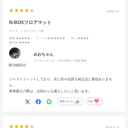
2026.7.3
N-BOXフロアマット
サイズ：トランクマット無
質感
:★★★★★
フィット感
:★★★★★
匂い
:★★★★
耐久性
:★★★★
みおちゃん
メーカー:
ホンダ
年代:
50代
性別:
男性
ジャストフィットしており、見た目や品質も純正品と遜色ありませ
ん。
新車購入の際は、次回からも購入したいと思います。
参考になった
0
Like!
0
2026.6.14