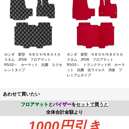
ホンダ 新型 ＮＢＯＸ/ＮＢＯＸカ
ホンダ 新型 ＮＢＯＸ/ＮＢＯＸカ
スタム JF5/6 フロアマット
スタム JF5/6 フロアマット
R5/10～ カーマット 抗菌 エクセ
R5/10～ トランクマット付 カーマ
レントタイプ
ット 抗菌 抗ウイルス 消臭 プ
レミアムタイプ
あわせて買いたい
フロアマット
と
バイザー
を
セットで買うと
全体合計金額より
1000円
引き