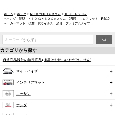
ホーム
>
ホンダ
>
NBOX/NBOXカスタム
>
JF5/6 R5/10～
>
ホンダ 新型 ＮＢＯＸ/ＮＢＯＸカスタム JF5/6 フロアマット R5/10
～ カーマット 抗菌 抗ウイルス 消臭 プレミアムタイプ
キーワードから探す
カテゴリから探す
通常商品以外の特殊商品(通常はお使いいただけません)
サイドバイザー
インテリアマット
ニッサン
ホンダ