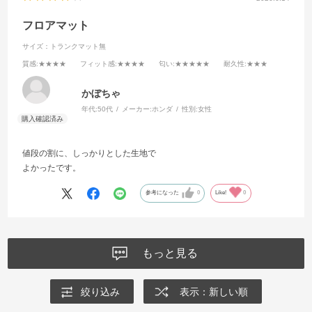
フロアマット
サイズ：トランクマット無
質感
:★★★★
フィット感
:★★★★
匂い
:★★★★★
耐久性
:★★★
かぼちゃ
年代:
50代
メーカー:
ホンダ
性別:
女性
値段の割に、しっかりとした生地で
よかったです。
参考になった
0
Like!
0
もっと見る
絞り込み
表示：新しい順