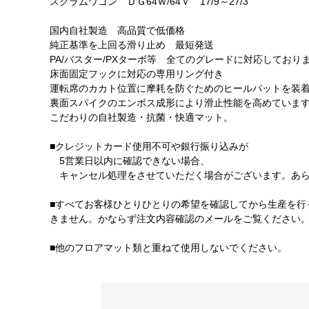
スクラムワゴン ＤＧ64Ｗ/64Ｖ 17/9～27/3
国内自社製造 高品質で低価格
純正基準を上回る滑り止め 最短発送
PA/バスター/PXターボ等 全てのグレードに対応しており
床面固定フックに対応の専用リング付き
運転席のカカト位置に摩耗を防ぐためのヒールパットを装
裏面スパイクのエンボス成形により滑止性能を高めていま
こだわりの自社製造・抗菌・快適マット。
■クレジットカード使用不可や銀行振り込みが
5営業日以内に確認できない場合、
キャンセル処理をさせていただく場合がございます。あら
■すべてお客様ひとりひとりの希望を確認してから生産を行
きません。かならず注文内容確認のメールをご覧ください
■他のフロアマット類と重ねて使用しないでください。