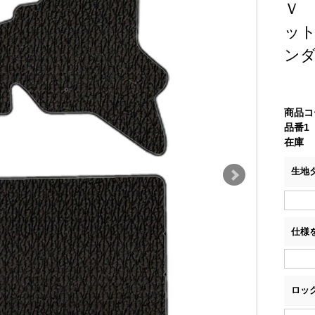
Ｖ 
ッ
ン
商品コ
品番1
在庫
生地
仕様
ロッ