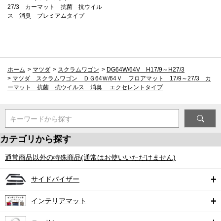
27/3 カーマット 抗菌 抗ウイル
ス 消臭 プレミアムタイプ
ホーム
>
マツダ
>
スクラムワゴン
>
DG64W/64V H17/9～H27/3
>
マツダ スクラムワゴン ＤＧ64Ｗ/64Ｖ フロアマット 17/9～27/3 カ
ーマット 抗菌 抗ウイルス 消臭 エクセレントタイプ
キーワードから探す
カテゴリから探す
通常商品以外の特殊商品(通常はお使いいただけません)
サイドバイザー
インテリアマット