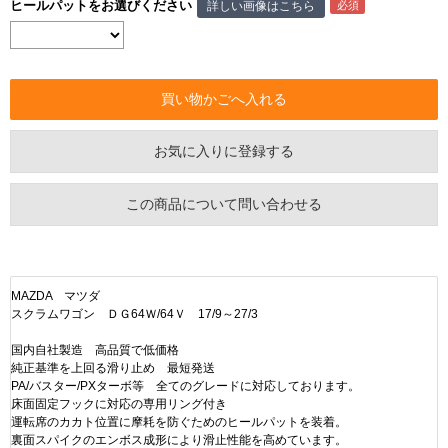
ヒールパットをお選びください
詳しい画像はこちら
お気に入りに登録する
この商品について問い合わせる
MAZDA マツダ
スクラムワゴン ＤＧ64Ｗ/64Ｖ 17/9～27/3
国内自社製造 高品質で低価格
純正基準を上回る滑り止め 最短発送
PA/バスター/PXターボ等 全てのグレードに対応しております。
床面固定フックに対応の専用リング付き
運転席のカカト位置に摩耗を防ぐためのヒールパットを装着。
裏面スパイクのエンボス成形により滑止性能を高めています。