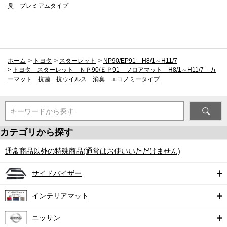
臭 プレミアムタイプ
ホーム
>
トヨタ
>
スターレット
>
NP90/EP91 H8/1～H11/7
>
トヨタ スターレット ＮＰ90/ＥＰ91 フロアマット H8/1～H11/7 カ
ーマット 抗菌 抗ウイルス 消臭 エコノミータイプ
キーワードから探す
カテゴリから探す
通常商品以外の特殊商品(通常はお使いいただけません)
サイドバイザー
インテリアマット
ニッサン