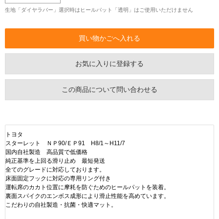
生地「ダイヤラバー」選択時はヒールパット「透明」はご使用いただけません
お気に入りに登録する
この商品について問い合わせる
トヨタ
スターレット ＮＰ90/ＥＰ91 H8/1～H11/7
国内自社製造 高品質で低価格
純正基準を上回る滑り止め 最短発送
全てのグレードに対応しております。
床面固定フックに対応の専用リング付き
運転席のカカト位置に摩耗を防ぐためのヒールパットを装着。
裏面スパイクのエンボス成形により滑止性能を高めています。
こだわりの自社製造・抗菌・快適マット。