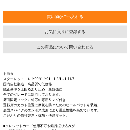
お気に入りに登録する
この商品について問い合わせる
トヨタ
スターレット ＮＰ90/ＥＰ91 H8/1～H11/7
国内自社製造 高品質で低価格
純正基準を上回る滑り止め 最短発送
全てのグレードに対応しております。
床面固定フックに対応の専用リング付き
運転席のカカト位置に摩耗を防ぐためのヒールパットを装着。
裏面スパイクのエンボス成形により滑止性能を高めています。
こだわりの自社製造・抗菌・快適マット。
■クレジットカード使用不可や銀行振り込みが