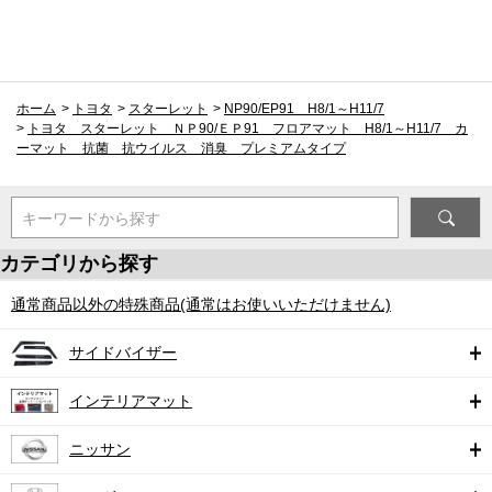
ホーム
>
トヨタ
>
スターレット
>
NP90/EP91 H8/1～H11/7
>
トヨタ スターレット ＮＰ90/ＥＰ91 フロアマット H8/1～H11/7 カ
ーマット 抗菌 抗ウイルス 消臭 プレミアムタイプ
キーワードから探す
カテゴリから探す
通常商品以外の特殊商品(通常はお使いいただけません)
サイドバイザー
インテリアマット
ニッサン