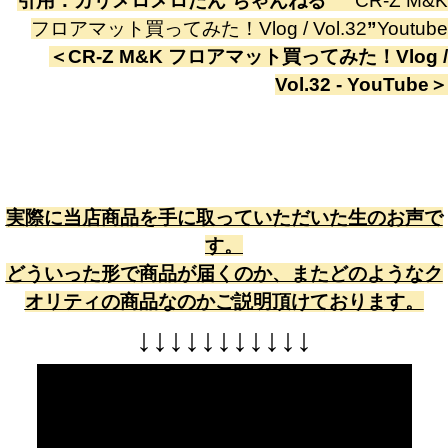
引用：
カリメロメロたん ちゃんねる
”
CR-Z M&K
フロアマット買ってみた！Vlog / Vol.32
”
Youtube
＜
CR-Z M&K フロアマット買ってみた！Vlog /
Vol.32 - YouTube
＞
実際に当店商品を手に取っていただいた生のお声で
す。
どういった形で商品が届くのか、またどのようなク
オリティの商品なのかご説明頂けております。
↓
↓
↓
↓
↓
↓
↓
↓
↓
↓
↓