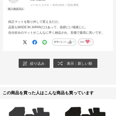
メーカー:
スズキ
年代:
50代
性別:
男性
純正マットを取り外して変えるだけ。
品質もMADE IN JAPANだけあって、抜群にい域感じに。
自分好みのマットがこんなに早く納品され、安価で最高に良いです。
参考になった
0
Like!
0
絞り込み
表示：新しい順
この商品を買った人はこんな商品も買っています