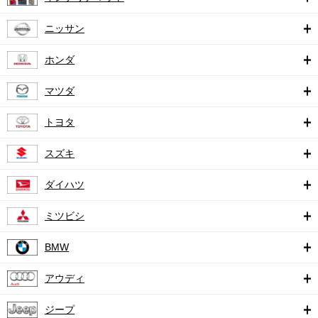
ニッサン
ホンダ
マツダ
トヨタ
スズキ
ダイハツ
ミツビシ
BMW
アウディ
ジープ