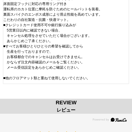
床面固定フックに対応の専用リング付き
運転席のカカト位置に摩耗を防ぐためのヒールパットを装着。
裏面スパイクのエンボス成形により滑止性能を高めています。
こだわりの自社製造・抗菌・快適マット。
■クレジットカード使用不可や銀行振り込みが
5営業日以内に確認できない場合、
キャンセル処理をさせていただく場合がございます。
あらかじめご了承ください。
■すべてお客様ひとりひとりの希望を確認してから
生産を行っておりますので、
お客様都合でのキャンセルはお受けできません。
かならず注文内容確認のメールをご覧ください。
メール受信設定をあらかじめご確認ください。
■他のフロアマット類と重ねて使用しないでください。
REVIEW
レビュー