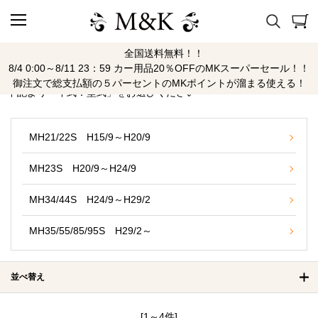
全国送料無料！！
ワゴンＲ
8/4 0:00～8/11 23：59 カー用品20％OFFのMKスーパーセール！！
御注文で総支払額の５パーセントのMKポイントが溜まる使える！
下記より「年式：型式」をお選びください
MH21/22S H15/9～H20/9
MH23S H20/9～H24/9
MH34/44S H24/9～H29/2
MH35/55/85/95S H29/2～
並べ替え
[1～4件]