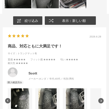
絞り込み
表示：新しい順
2026.6.28
商品、対応ともに大満足です！
サイズ：トランクマット有
質感
:★★★★★
フィット感
:★★★★★
匂い
:★★★★★
耐久性
:★★★★★
Scott
メーカー:
ホンダ
年代:
40代
性別:
男性