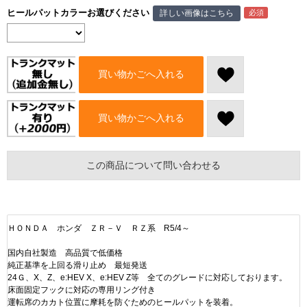
ヒールパットカラーお選びください
詳しい画像はこちら
買い物かごへ入れる
買い物かごへ入れる
この商品について問い合わせる
ＨＯＮＤＡ ホンダ ＺＲ－Ｖ ＲＺ系 R5/4～
国内自社製造 高品質で低価格
純正基準を上回る滑り止め 最短発送
24Ｇ、X、Z、e:HEV X、e:HEV Z等 全てのグレードに対応しております。
床面固定フックに対応の専用リング付き
運転席のカカト位置に摩耗を防ぐためのヒールパットを装着。