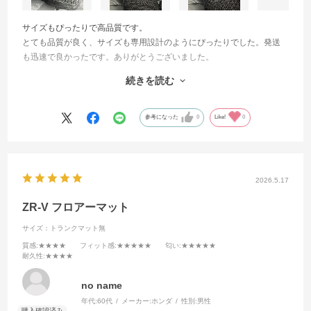
サイズもぴったりで高品質です。
とても品質が良く、サイズも専用設計のようにぴったりでした。発送
も迅速で良かったです。ありがとうございました。
ホンダのZR-V用に購入しました。サイズ感は驚くほどぴったりで、厚
続きを読む
みも十分にあります。実際に踏んでみてもクッション性が高く、とて
も踏み心地が良いです。詳細はぜひ添付の写真（画像）を参考にして
ください。
参考になった
0
Like!
0
発送も早くて助かりました。今後また車用品で必要なものがあれば、
ぜひこちらのショップでリピートしたいと思います！
2026.5.17
ZR-V フロアーマット
サイズ：トランクマット無
質感
:★★★★
フィット感
:★★★★★
匂い
:★★★★★
耐久性
:★★★★
no name
年代:
60代
メーカー:
ホンダ
性別:
男性