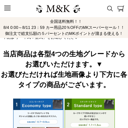
全国送料無料！！
パレット
8/4 0:00～8/11 23：59 カー用品20％OFFのMKスーパーセール！！
御注文で総支払額の５パーセントのMKポイントが溜まる使える！
下記より「年式：型式」をお選びください
当店商品は各型4つの生地グレードから
お選びいただけます。▼
お選びただければ生地画像より下方に各
タイプの商品がございます。