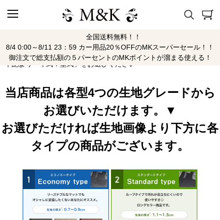
全国送料無料！！
セルボ
8/4 0:00～8/11 23：59 カー用品20％OFFのMKスーパーセール！！
御注文で総支払額の５パーセントのMKポイントが溜まる使える！
下記より「年式：型式」をお選びください
当店商品は各型4つの生地グレードから
お選びいただけます。▼
お選びただければ生地画像より下方に各
タイプの商品がございます。