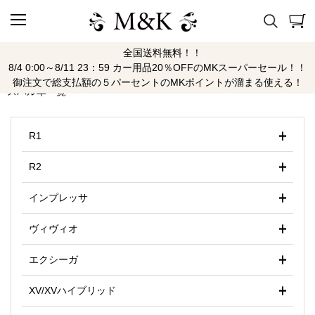
全国送料無料！！
スバル
8/4 0:00～8/11 23：59 カー用品20％OFFのMKスーパーセール！！
御注文で総支払額の５パーセントのMKポイントが溜まる使える！
スバル車一覧
R1
R2
インプレッサ
ヴィヴィオ
エクシーガ
XV/XVハイブリッド