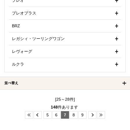
プレオ
プレオプラス
BRZ
レガシィ・ツーリングワゴン
レヴォーグ
ルクラ
並べ替え
[25～28件]
148
件あります
5
6
7
8
9