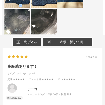
絞り込み
表示：新しい順
2026.7.16
高級感あります！
サイズ：トランクマット有
質感
:★★★★★
フィット感
:★★★★★
匂い
:★★★★★
テーコ
メーカー:
ホンダ
年代:
50代
性別:
男性