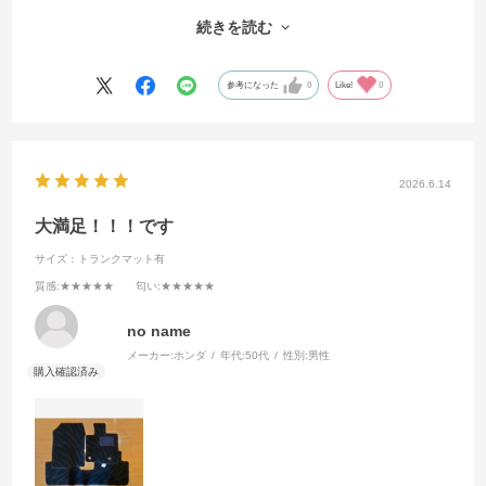
もよく、凄く良いと思います😊
注文してからの納期も早く、HPの記載通り納品されました。まだ納車
続きを読む
されていないため、取り付けしていませんが待ち遠しいです。
参考になった
0
Like!
0
2026.6.14
大満足！！！です
サイズ：トランクマット有
質感
:★★★★★
匂い
:★★★★★
no name
メーカー:
ホンダ
年代:
50代
性別:
男性