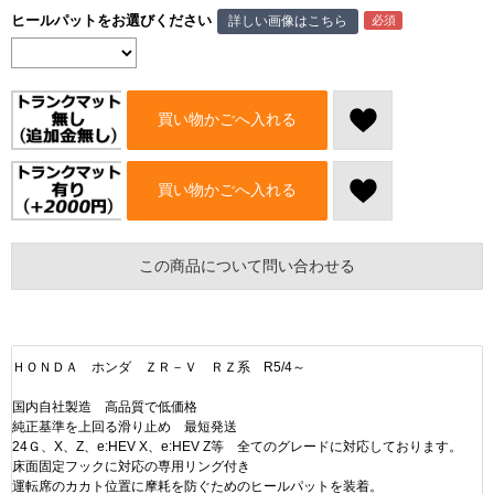
ヒールパットをお選びください
詳しい画像はこちら
買い物かごへ入れる
買い物かごへ入れる
この商品について問い合わせる
ＨＯＮＤＡ ホンダ ＺＲ－Ｖ ＲＺ系 R5/4～
国内自社製造 高品質で低価格
純正基準を上回る滑り止め 最短発送
24Ｇ、X、Z、e:HEV X、e:HEV Z等 全てのグレードに対応しております。
床面固定フックに対応の専用リング付き
運転席のカカト位置に摩耗を防ぐためのヒールパットを装着。