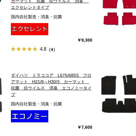
カーマット 抗菌 抗ウイルス 消臭
エクセレントタイプ
国内自社製造・消臭・抗菌
￥9,300
4.8
（4）
ダイハツ ミラココア L675/685S フロ
アマット H21/8～H30/3 カーマット
抗菌 抗ウイルス 消臭 エコノミータイ
プ
国内自社製造・消臭・抗菌
￥7,600